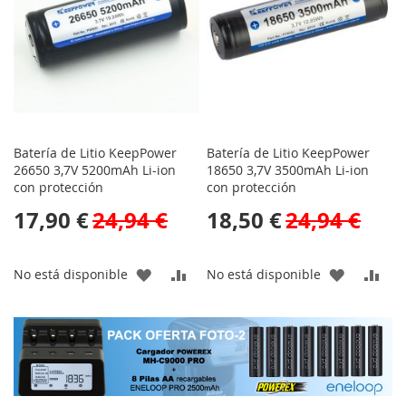
DE
DESEOS
DESEOS
Batería de Litio KeepPower
Batería de Litio KeepPower
26650 3,7V 5200mAh Li-ion
18650 3,7V 3500mAh Li-ion
con protección
con protección
17,90 €
24,94 €
18,50 €
24,94 €
AÑADIR
AÑADIR
AÑADIR
AÑA
No está disponible
No está disponible
A
PARA
A
PAR
LA
COMPARAR
LA
CO
LISTA
LISTA
DE
DE