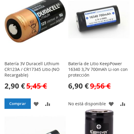
Batería 3V Duracell Lithium
Batería de Litio KeepPower
CR123A / CR17345 Litio (NO
16340 3,7V 700mAh Li-ion con
Recargable)
protección
2,90 €
5,45 €
6,90 €
9,56 €
AÑADIR
AÑADIR
AÑADIR
AÑA
Comprar
No está disponible
A
PARA
A
PAR
LA
COMPARAR
LA
CO