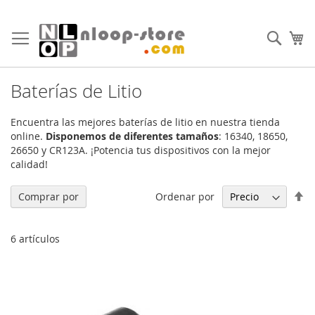
Ir
al
Busc
Mi
contenido
Baterías de Litio
Encuentra las mejores baterías de litio en nuestra tienda
online.
Disponemos de diferentes tamaños
: 16340, 18650,
26650 y CR123A. ¡Potencia tus dispositivos con la mejor
calidad!
Fi
Ordenar por
Comprar por
Di
De
6
artículos