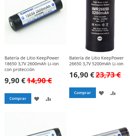
LISTA
LISTA
DE
DE
DESEOS
DESEOS
Batería de Litio KeepPower
Batería de Litio KeepPower
18650 3,7V 2600mAh Li-ion
26650 3,7V 5200mAh Li-ion
con protección
16,90 €
23,73 €
9,90 €
14,90 €
AÑADIR
AÑADIR
Comprar
AÑADIR
AÑADIR
Comprar
A
PARA
A
PARA
LA
COMPAR
LA
COMPARAR
LISTA
LISTA
DE