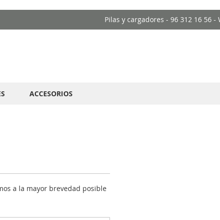
Pilas y cargadores - 96 312 16 56 
ES
ACCESORIOS
emos a la mayor brevedad posible