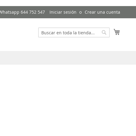
- Whatsapp 644 752 547
Iniciar sesión
Crear una cuenta
Mi cest
Buscar
Buscar