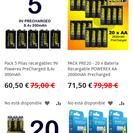
Pack 5 Pilas recargables 9V
PACK PRE20 - 20 x Batería
Powerex PreCharged 8,4v
Recargable POWEREX AA
300mAh
2600mAh Precharged
60,50 €
75,00 €
71,50 €
79,98 €
AÑADIR
AÑADIR
AÑADIR
AÑA
No está disponible
No está disponible
A
PARA
A
PAR
LA
COMPARAR
LA
CO