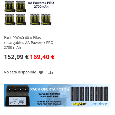
DESEOS
DESEOS
Pack PRO40 40 x Pilas
recargables AA Powerex PRO
2700 mAh
152,99 €
169,40 €
AÑADIR
AÑADIR
No está disponible
A
PARA
LA
COMPARAR
LISTA
DE