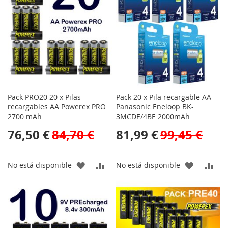
LISTA
LISTA
DE
DE
DESEOS
DESEOS
Pack PRO20 20 x Pilas
Pack 20 x Pila recargable AA
recargables AA Powerex PRO
Panasonic Eneloop BK-
2700 mAh
3MCDE/4BE 2000mAh
76,50 €
84,70 €
81,99 €
99,45 €
AÑADIR
AÑADIR
AÑADIR
AÑA
No está disponible
No está disponible
A
PARA
A
PAR
LA
COMPARAR
LA
CO
LISTA
LISTA