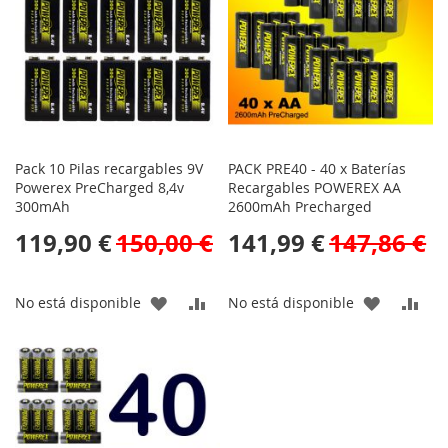
DE
DE
DESEOS
DESEOS
Pack 10 Pilas recargables 9V
PACK PRE40 - 40 x Baterías
Powerex PreCharged 8,4v
Recargables POWEREX AA
300mAh
2600mAh Precharged
119,90 €
150,00 €
141,99 €
147,86 €
AÑADIR
AÑADIR
AÑADIR
AÑA
No está disponible
No está disponible
A
PARA
A
PAR
LA
COMPARAR
LA
CO
LISTA
LISTA
DE
DE