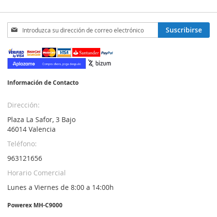
Inscríbase
Suscribirse
a
nuestro
boletín
de
noticias:
Información de Contacto
Dirección:
Plaza La Safor, 3 Bajo
46014 Valencia
Teléfono:
963121656
Horario Comercial
Lunes a Viernes de 8:00 a 14:00h
Powerex MH-C9000