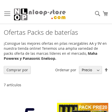
Ir
al
Busc
Mi
contenido
Ofertas Packs de baterías
¡Consigue las mejores ofertas en pilas recargables AA y 9V en
nuestra tienda online! Tenemos una amplia variedad de
packs oferta de las marcas líderes en el mercado,
Maha
Powerex y Panasonic Eneloop.
Fi
Ordenar por
Comprar por
Di
De
7
artículos