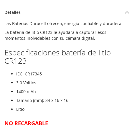
Detalles
Las Baterías
Duracell
ofrecen
,
energía confiable
y duradera.
La batería
de litio
CR
123
le ayudará a capturar
esos
momentos
inolvidables con
su cámara
digital.
Especificaciones batería de litio
CR123
IEC: CR17345
3.0 Voltios
1400 mAh
Tamaño (mm): 34 x 16 x 16
Litio
NO RECARGABLE