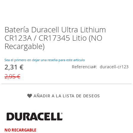
Batería Duracell Ultra Lithium
Saltar
al
CR123A / CR17345 Litio (NO
comienzo
Recargable)
de
la
galería
Sea el primero en dejar una reseña para este artículo
de
2,31 €
Precio
Referencia
duracell-cr123
imágenes
especial
2,95 €
AÑADIR A LA LISTA DE DESEOS
NO RECARGABLE