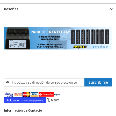
Reseñas
Inscríbase
Suscribirse
a
nuestro
boletín
de
noticias:
Información de Contacto