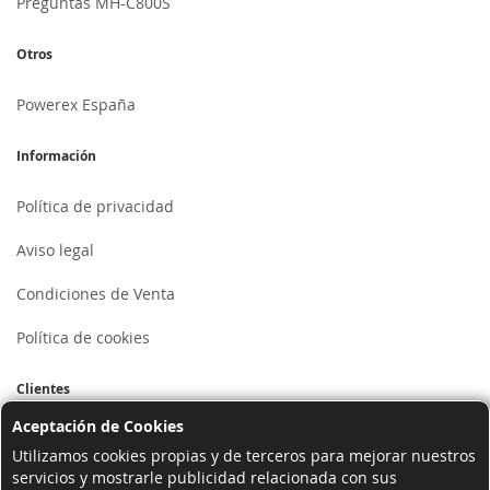
Preguntas MH-C800S
Otros
Powerex España
Información
Política de privacidad
Aviso legal
Condiciones de Venta
Política de cookies
Clientes
Aceptación de Cookies
Mi cuenta
Utilizamos cookies propias y de terceros para mejorar nuestros
servicios y mostrarle publicidad relacionada con sus
Registrarse