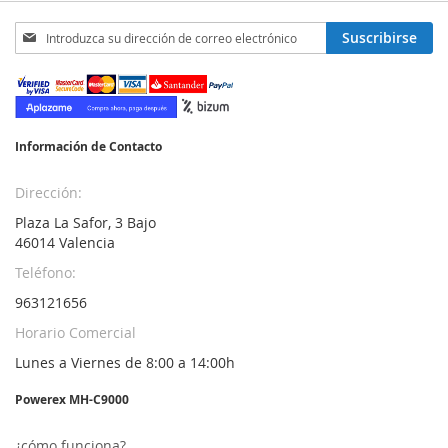
Inscríbase
Suscribirse
a
nuestro
boletín
de
noticias:
Información de Contacto
Dirección:
Plaza La Safor, 3 Bajo
46014 Valencia
Teléfono:
963121656
Horario Comercial
Lunes a Viernes de 8:00 a 14:00h
Powerex MH-C9000
¿cómo funciona?