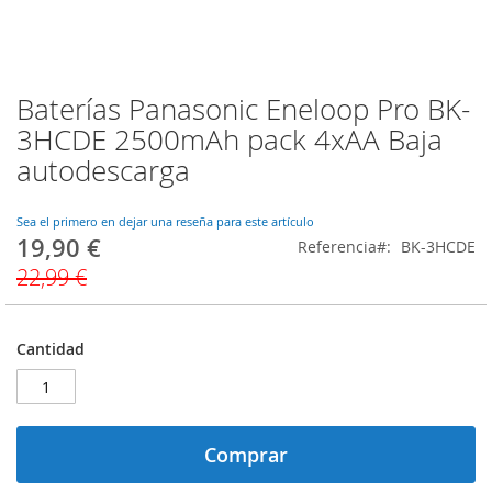
Baterías Panasonic Eneloop Pro BK-
Saltar
al
3HCDE 2500mAh pack 4xAA Baja
comienzo
autodescarga
de
la
galería
Sea el primero en dejar una reseña para este artículo
de
19,90 €
Precio
Referencia
BK-3HCDE
imágenes
especial
22,99 €
Cantidad
Comprar