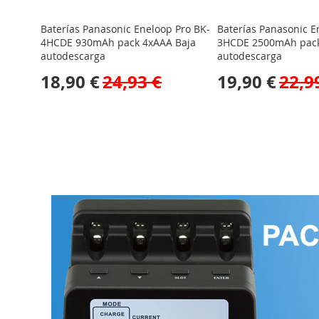
Baterías Panasonic Eneloop Pro BK-
Baterías Panasonic E
4HCDE 930mAh pack 4xAAA Baja
3HCDE 2500mAh pack
autodescarga
autodescarga
18,90 €
24,93 €
19,90 €
22,9
No está
No está
Comprar
Comprar
disponible
disponible
AÑADIR
AÑADIR
AÑADIR
AÑADIR
A
AÑADIR
A
AÑADIR
A
AÑADIR
A
AÑADIR
LA
PARA
LA
PARA
LA
PARA
LA
PARA
LISTA
COMPARAR
LISTA
COMPARAR
LISTA
COMPARAR
LISTA
COMPARAR
DE
DE
DE
DE
DESEOS
DESEOS
DESEOS
DESEOS