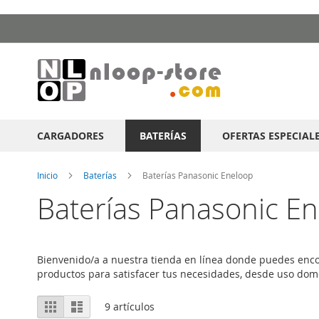
Ir
al
contenido
CARGADORES
BATERÍAS
OFERTAS ESPECIAL
Inicio
Baterías
Baterías Panasonic Eneloop
Baterías Panasonic E
Bienvenido/a a nuestra tienda en línea donde puedes enco
productos para satisfacer tus necesidades, desde uso domé
Ver
Parrilla
Lista
9
artículos
como