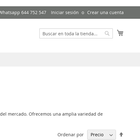
- Whatsapp 644 752 547
Iniciar sesión
Crear una cuenta
Mi cest
Buscar
Buscar
del mercado. Ofrecemos una amplia variedad de
Fijar
Ordenar por
Direcci