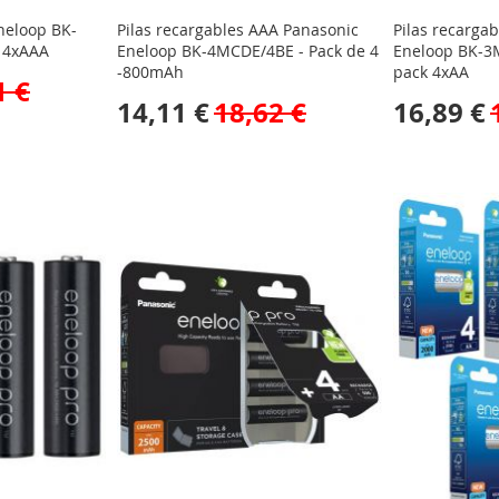
neloop BK-
Pilas recargables AAA Panasonic
Pilas recarga
 4xAAA
Eneloop BK-4MCDE/4BE - Pack de 4
Eneloop BK-
-800mAh
pack 4xAA
1 €
14,11 €
18,62 €
16,89 €