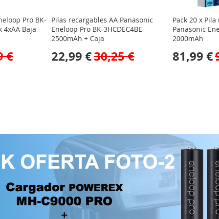
neloop Pro BK-
Pilas recargables AA Panasonic
Pack 20 x Pila
 4xAA Baja
Eneloop Pro BK-3HCDEC4BE
Panasonic En
2500mAh + Caja
2000mAh
9 €
22,99 €
30,25 €
81,99 €