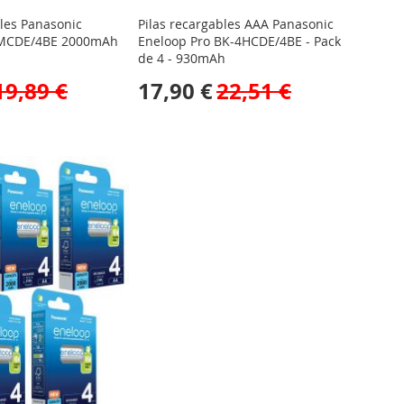
bles Panasonic
Pilas recargables AAA Panasonic
3MCDE/4BE 2000mAh
Eneloop Pro BK-4HCDE/4BE - Pack
de 4 - 930mAh
19,89 €
17,90 €
22,51 €