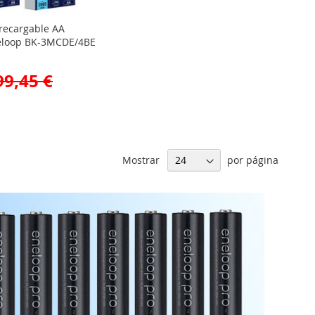
 recargable AA
eloop BK-3MCDE/4BE
99,45 €
Mostrar
por página