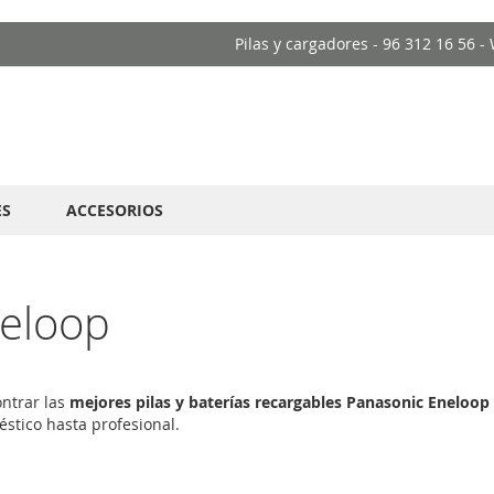
Pilas y cargadores - 96 312 16 56 
ES
ACCESORIOS
neloop
ntrar las
mejores pilas y baterías recargables Panasonic Eneloop
stico hasta profesional.