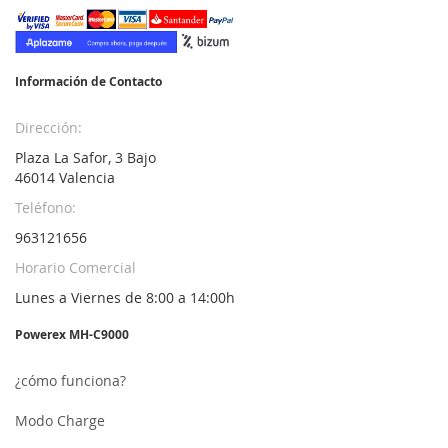
nuestro
boletín
de
noticias:
Información de Contacto
Dirección:
Plaza La Safor, 3 Bajo
46014 Valencia
Teléfono:
963121656
Horario Comercial
Lunes a Viernes de 8:00 a 14:00h
Powerex MH-C9000
¿cómo funciona?
Modo Charge