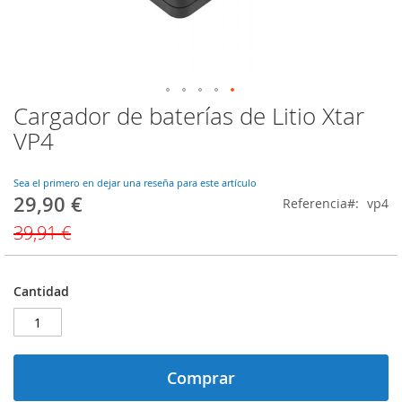
Cargador de baterías de Litio Xtar
Saltar
al
VP4
comienzo
de
la
Sea el primero en dejar una reseña para este artículo
29,90 €
galería
Precio
Referencia
vp4
de
especial
39,91 €
imágenes
Cantidad
Comprar