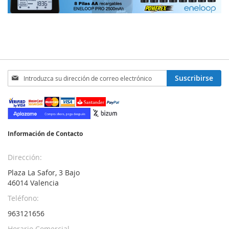
Inscríbase
Suscribirse
a
nuestro
boletín
de
noticias:
Información de Contacto
Dirección:
Plaza La Safor, 3 Bajo
46014 Valencia
Teléfono:
963121656
Horario Comercial