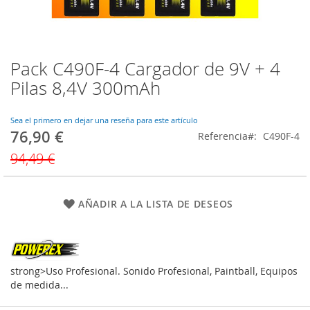
Pack C490F-4 Cargador de 9V + 4
Saltar
al
Pilas 8,4V 300mAh
comienzo
de
la
Sea el primero en dejar una reseña para este artículo
76,90 €
galería
Precio
Referencia
C490F-4
de
especial
94,49 €
imágenes
AÑADIR A LA LISTA DE DESEOS
strong>Uso Profesional. Sonido Profesional, Paintball, Equipos
de medida...