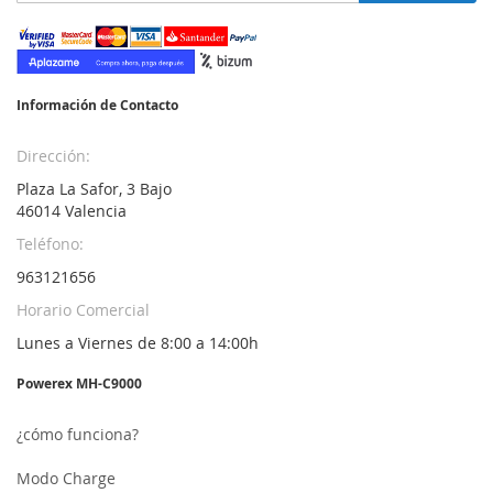
nuestro
boletín
de
noticias:
Información de Contacto
Dirección:
Plaza La Safor, 3 Bajo
46014 Valencia
Teléfono:
963121656
Horario Comercial
Lunes a Viernes de 8:00 a 14:00h
Powerex MH-C9000
¿cómo funciona?
Modo Charge