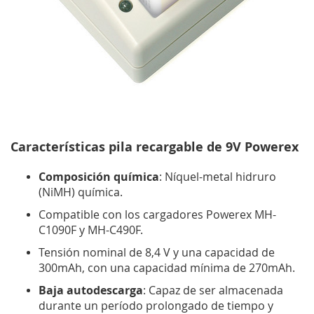
Características pila recargable de 9V Powerex
Composición química
: Níquel
-metal
hidruro
(
NiMH)
química.
Compatible
con
los cargadores Powerex
MH-
C1090F y
MH-
C490F
.
T
ensión nominal de
8,4 V
y
una capacidad de
30
0mAh
,
con
una capacidad mínima de
270mAh
.
Baja autodescarga
: Capaz de ser almacenada
durante un período prolongado
de tiempo y