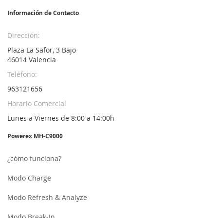
noticias:
Información de Contacto
Dirección:
Plaza La Safor, 3 Bajo
46014 Valencia
Teléfono:
963121656
Horario Comercial
Lunes a Viernes de 8:00 a 14:00h
Powerex MH-C9000
¿cómo funciona?
Modo Charge
Modo Refresh & Analyze
Modo Break-In