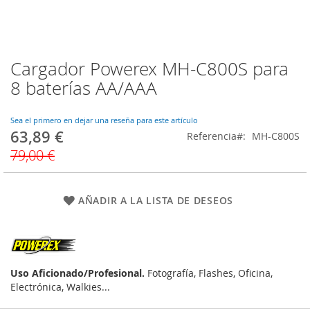
Cargador Powerex MH-C800S para
Saltar
al
8 baterías AA/AAA
comienzo
de
la
Sea el primero en dejar una reseña para este artículo
63,89 €
galería
Precio
Referencia
MH-C800S
de
especial
79,00 €
imágenes
AÑADIR A LA LISTA DE DESEOS
Uso Aficionado/Profesional.
Fotografía, Flashes, Oficina,
Electrónica, Walkies...