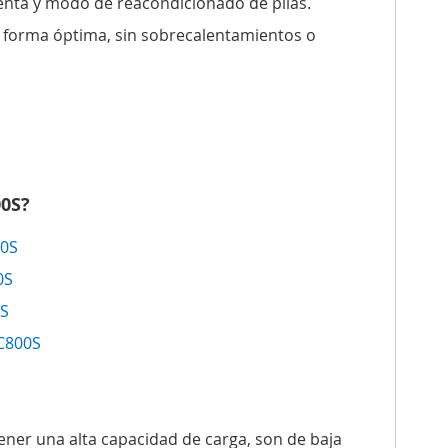
enta y modo de reacondicionado de pilas.
e forma óptima, sin sobrecalentamientos o
00S?
00S
0S
0S
-C800S
ener una alta capacidad de carga, son de baja