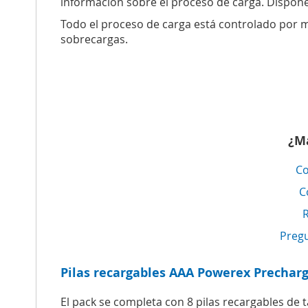
información sobre el proceso de carga. Dispone
Todo el proceso de carga está controlado por 
sobrecargas.
¿Má
Co
C
R
Pregu
Pilas recargables AAA Powerex Precha
El pack se completa con 8 pilas recargables de