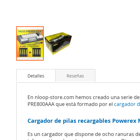
Saltar
al
Detalles
Reseñas
comienzo
de
la
galería
En nloop-store.com hemos creado una serie de p
de
PRE800AAA que está formado por el
cargador d
imágenes
Cargador de pilas recargables Powerex
Es un cargador que dispone de ocho ranuras de