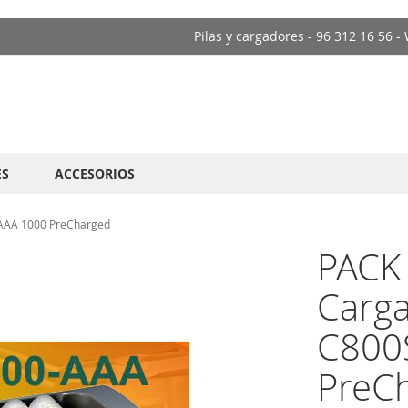
Pilas y cargadores - 96 312 16 56 
ES
ACCESORIOS
 AAA 1000 PreCharged
PACK
Carg
C800S
PreC