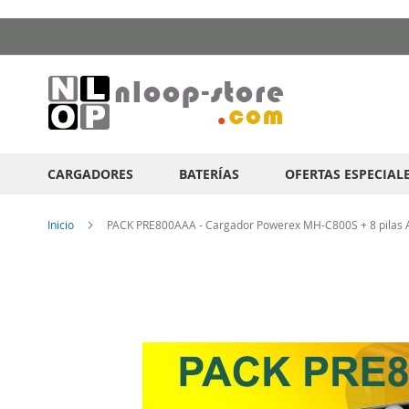
Ir
al
contenido
CARGADORES
BATERÍAS
OFERTAS ESPECIAL
Inicio
PACK PRE800AAA - Cargador Powerex MH-C800S + 8 pilas
Saltar
al
final
de
la
galería
de
imágenes