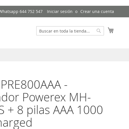
- Whatsapp 644 752 547
Iniciar sesión
Crear una cuenta
Mi cest
Buscar
Buscar
 PRE800AAA -
ador Powerex MH-
 + 8 pilas AAA 1000
harged