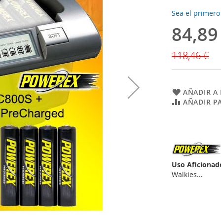
Sea el primero
84,89
Precio
especial
118,46 €
AÑADIR A 
AÑADIR P
Uso Aficionad
Walkies...